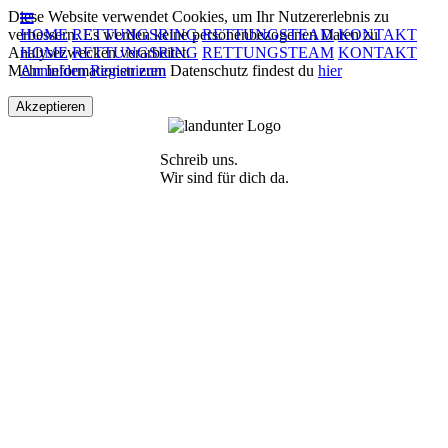
Diese Website verwendet Cookies, um Ihr Nutzererlebnis zu
verbessern. Es werden keine personenbezogenen Daten zu
HOME
RETTUNGSRING
RETTUNGSTEAM
KONTAKT
Analysezwecken verarbeitet.
HOME
RETTUNGSRING
RETTUNGSTEAM
KONTAKT
Mehr Informationen zum Datenschutz findest du
Anmelden
Registrieren
hier
Akzeptieren
Schreib uns.
Wir sind für dich da.