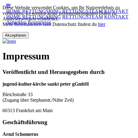
Diese Website verwendet Cookies, um Ihr Nutzererlebnis zu
HOME
RETTUNGSRING
RETTUNGSTEAM
KONTAKT
verbessern. Es werden keine personenbezogenen Daten zu
HOME
RETTUNGSRING
RETTUNGSTEAM
KONTAKT
Analysezwecken verarbeitet.
Anmelden
Registrieren
Mehr Informationen zum Datenschutz findest du
hier
Akzeptieren
Impressum
Veröffentlicht und Herausgegeben durch
jugend-kultur-kirche sankt peter gGmbH
Bleichstraße 33
(Zugang über Stephanstr./Nähe Zeil)
60313 Frankfurt am Main
Geschäftsführung
Arnd Schomerus